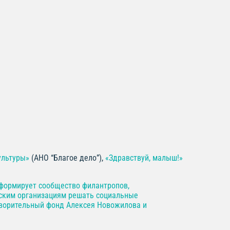
ультуры»
(АНО “Благое дело”),
«Здравствуй, малыш!»
 формирует сообщество филантропов,
еским организациям решать социальные
творительный фонд Алексея Новожилова и