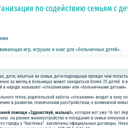
низация по содействию семьям с де
ками
вивающих игр, игрушек и книг для «больничных детей».
х, дети, изъятые из семьи, дети-подкидыши прежде чем попасть 
енно за месяц в больницах может находиться более 25 детей в в
ей в народе называют «отказниками» или «больничными детьми».
ного тепла, родительской заботы «отказники» входят в зону осо
ению в развитии, психическим расстройствам, к возможной инва
анней помощи «Здравствуй, малыш!»
, которая вот уже 16 лет б
ансы на раннее жизнеустройство и попадание в семьи опекунов и
его города у “Аистенка” заключены официальные договоры. Нек